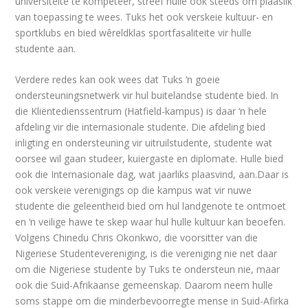
universiteite te kompeteer, streef hulle ook steeds om plaaslik
van toepassing te wees. Tuks het ook verskeie kultuur- en
sportklubs en bied wêreldklas sportfasaliteite vir hulle
studente aan.
Verdere redes kan ook wees dat Tuks ‘n goeie
ondersteuningsnetwerk vir hul buitelandse studente bied. In
die Kliëntedienssentrum (Hatfield-kampus) is daar ‘n hele
afdeling vir die internasionale studente. Die afdeling bied
inligting en ondersteuning vir uitruilstudente, studente wat
oorsee wil gaan studeer, kuiergaste en diplomate. Hulle bied
ook die Internasionale dag, wat jaarliks plaasvind, aan.Daar is
ook verskeie verenigings op die kampus wat vir nuwe
studente die geleentheid bied om hul landgenote te ontmoet
en ‘n veilige hawe te skep waar hul hulle kultuur kan beoefen.
Volgens Chinedu Chris Okonkwo, die voorsitter van die
Nigeriese Studentevereniging, is die vereniging nie net daar
om die Nigeriese studente by Tuks te ondersteun nie, maar
ook die Suid-Afrikaanse gemeenskap. Daarom neem hulle
soms stappe om die minderbevoorregte mense in Suid-Afirka