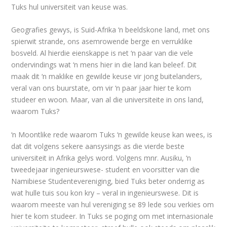
Tuks hul universiteit van keuse was.
Geografies gewys, is Suid-Afrika ‘n beeldskone land, met ons
spierwit strande, ons asemrowende berge en verruklike
bosveld. Al hierdie eienskappe is net ‘n paar van die vele
ondervindings wat ‘n mens hier in die land kan beleef. Dit
maak dit ‘n maklike en gewilde keuse vir jong buitelanders,
veral van ons buurstate, om vir ‘n paar jaar hier te kom
studeer en woon. Maar, van al die universiteite in ons land,
waarom Tuks?
‘n Moontlike rede waarom Tuks ‘n gewilde keuse kan wees, is
dat dit volgens sekere aansysings as die vierde beste
universiteit in Afrika gelys word. Volgens mnr. Ausiku, ‘n
tweedejaar ingenieurswese- student en voorsitter van die
Namibiese Studentevereniging, bied Tuks beter onderrig as
wat hulle tuis sou kon kry – veral in ingenieurswese. Dit is
waarom meeste van hul vereniging se 89 lede sou verkies om
hier te kom studeer. In Tuks se poging om met internasionale