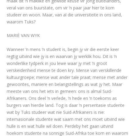
maak dit ‘n maklike en gewilde keuse vir jong buitelanders,
veral van ons buurstate, om vir ‘n paar jaar hier te kom
studeer en woon. Maar, van al die universiteite in ons land,
waarom Tuks?
MARIĖ VAN WYK
Wanneer ‘n mens ‘n student is, begin jy vir die eerste keer
regtig uitvind wie jy is en waarvan jy werklik hou. Dit is ‘n
wonderlike tydperk in jou lewe waar jy met ‘n groot
verskeidenheid mense te doen kry. Mense van verskillende
kultuurgroepe; mense wat ander tale praat; mense met ander
gewoontes, maniere en belangstellings as wat jy het. Maar
meeste van ons het iets in gemeen: ons is almal Suid-
Afrikaners. Ons deel ‘n verlede, ‘n hede en ‘n toekoms as
burgers van hierdie land. Tog is daar ‘n persentasie studente
wat by Tuks studeer wat nie Suid-Afrikaners is nie:
internasionale studente wat saam met ons moet uitvind wie
hulle is en wat hulle wil doen. Perdeby het gaan uitvind
hoekom studente na sonnige Suid-Afrika toe kom en waarom