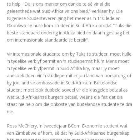
te help. “Dit is ons manier om dankie te sê vir al die
geleenthede wat Suid-Afrika vir ons bied,” verklaar hy. Die
Nigeriese Studentevereniging het meer as ‘n 110 lede en
Okonkwo sê hulle kom studeer in Suid-Afrika omdat “Tuks die
beste standaard onderrig in Afrika bied en daarin geslaag het
om internasionale standaarde te bereik”.
Vir internasionale studente om by Tuks te studeer, moet hulle
‘n tydelike verblyf permit en ‘n studiepermit hê. ‘n Mens moet
‘n tydelike verblyfpermit in Suid-Afrika kry, maar jy moet
aansoek doen vir ‘n studiepermit in jou land van oorsprong of
by jou land se ambassade in Suid-Afrika. ‘n Buitelandse
student moet ook dubbeld soveel vir die klasgelde betaal as
wat Suid-Afrikaanse burgers betaal, weens die feit dat die
staat nie help om die onkoste van buitelandse studente te dra
nie.
Ross McChlery, ‘n tweedejaar BCom Ekonomie student wat
van Zimbabwe af kom, sê dat hy Suid-Afrikaanse burgerskap