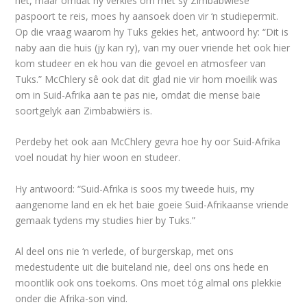
het, maar omdat hy verkies om met sy Zimbabwiese
paspoort te reis, moes hy aansoek doen vir ‘n studiepermit.
Op die vraag waarom hy Tuks gekies het, antwoord hy: “Dit is
naby aan die huis (jy kan ry), van my ouer vriende het ook hier
kom studeer en ek hou van die gevoel en atmosfeer van
Tuks.” McChlery sê ook dat dit glad nie vir hom moeilik was
om in Suid-Afrika aan te pas nie, omdat die mense baie
soortgelyk aan Zimbabwiërs is.
Perdeby het ook aan McChlery gevra hoe hy oor Suid-Afrika
voel noudat hy hier woon en studeer.
Hy antwoord: “Suid-Afrika is soos my tweede huis, my
aangenome land en ek het baie goeie Suid-Afrikaanse vriende
gemaak tydens my studies hier by Tuks.”
Al deel ons nie ‘n verlede, of burgerskap, met ons
medestudente uit die buiteland nie, deel ons ons hede en
moontlik ook ons toekoms. Ons moet tóg almal ons plekkie
onder die Afrika-son vind.