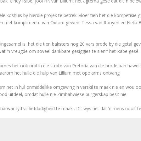
k. Cindy Rabe, Jool HK van Lillium, het agterna gesê dat dit ‘n bel
e koshuis by hierdie projek te betrek. Vloer tien het die kompetisie 
lwyn met komplimente van Oxford gewen. Tessa van Rooyen en Nelia 
ngesamel is, het die tien baksters nog 20 vars brode by die getal g
t ‘n vreugde om soveel dankbare gesiggies te sien!” het Rabe gesê.
es het ook oral in die strate van Pretoria van die brode aan hawelos
arom het hulle die hulp van Lillium met ope arms ontvang.
 net in hul onmiddellike omgewing ‘n verskil te maak nie en wou ook
ood uitdeel, omdat hulle nie Zimbabwiese burgerskap besit nie.
rwar tyd vir liefdadigheid te maak . Dit wys net dat ‘n mens nooit te 