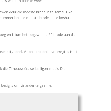
ewenis was om daar te wees.
gewen deur die meeste brode in te samel. Elke
Brummer het die meeste brode in die koshuis
evoeg en Lilium het opgewonde 60 brode aan die
es uitgedeel. Vir baie minderbevoorregtes is dit
 die Zimbabwiërs se las ligter maak. Die
besig is om vir ander te gee nie.