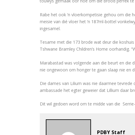
touwys gemaak oor hoe om die brood perfek te ba
Rabe het ook ‘n vloerkompetisie gehou om die hel
meisie van dié vloer het ‘n 187ml-bottel vonke
ingesamel.
Tesame met die 173 brode wat deur die koshuis i
Tshwane Bramley Children’s Home oorhandig. “Wa
Marabastad was volgende aan die beurt en die dam
nie ongewoon om honger te gaan slaap nie en da
Die dames van Lilium was nie daarmee tevrede om
ambassade het egter geweier dat Lillium daar br
Dit wil gedoen word om te midde van die Serrie-ha
PDBY Staff