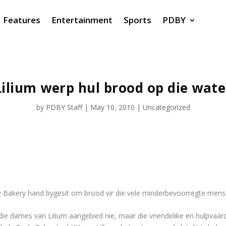
Features
Entertainment
Sports
PDBY
Lilium werp hul brood op die wate
by
PDBY Staff
|
May 10, 2010
|
Uncategorized
y Bakery hand bygesit om brood vir die vele minderbevoorregte mense
vir die dames van Lilium aangebied nie, maar die vriendelike en hulpvaa