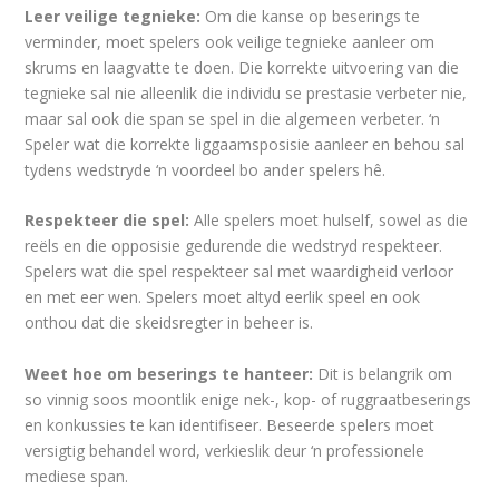
Leer veilige tegnieke:
Om die kanse op beserings te
verminder, moet spelers ook veilige tegnieke aanleer om
skrums en laagvatte te doen. Die korrekte uitvoering van die
tegnieke sal nie alleenlik die individu se prestasie verbeter nie,
maar sal ook die span se spel in die algemeen verbeter. ‘n
Speler wat die korrekte liggaamsposisie aanleer en behou sal
tydens wedstryde ‘n voordeel bo ander spelers hê.
Respekteer die spel:
Alle spelers moet hulself, sowel as die
reëls en die opposisie gedurende die wedstryd respekteer.
Spelers wat die spel respekteer sal met waardigheid verloor
en met eer wen. Spelers moet altyd eerlik speel en ook
onthou dat die skeidsregter in beheer is.
Weet hoe om beserings te hanteer:
Dit is belangrik om
so vinnig soos moontlik enige nek-, kop- of ruggraatbeserings
en konkussies te kan identifiseer. Beseerde spelers moet
versigtig behandel word, verkieslik deur ‘n professionele
mediese span.