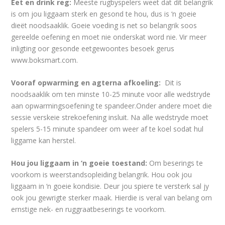
Eet en drink reg:
Meeste rugbyspelers weet dat dit belangrik
is om jou liggaam sterk en gesond te hou, dus is ‘n goeie
dieët noodsaaklik. Goeie voeding is net so belangrik soos
gereelde oefening en moet nie onderskat word nie. Vir meer
inligting oor gesonde eetgewoontes besoek gerus
www.boksmart.com.
Vooraf opwarming en agterna afkoeling:
Dit is
noodsaaklik om ten minste 10-25 minute voor alle wedstryde
aan opwarmingsoefening te spandeer.Onder andere moet die
sessie verskeie strekoefening insluit. Na alle wedstryde moet
spelers 5-15 minute spandeer om weer af te koel sodat hul
liggame kan herstel.
Hou jou liggaam in ‘n goeie toestand:
Om beserings te
voorkom is weerstandsopleiding belangrik. Hou ook jou
liggaam in ‘n goeie kondisie. Deur jou spiere te versterk sal jy
ook jou gewrigte sterker maak. Hierdie is veral van belang om
ernstige nek- en ruggraatbeserings te voorkom.