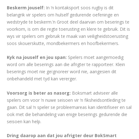
Beskerm jouself:
In ‘n kontaksport soos rugby is dit
belangrik vir spelers om hulself gedurende oefeninge en
wedstryde te beskerm.’n Groot deel daarvan om beserings te
voorkom, is om die regte toerusting en klere te gebruik. Dit is
wys vir spelers om gebruik te maak van veiligheidstoerusting
soos skouerskutte, mondbekermers en hoofbekermers.
Kyk na jouself en jou span:
Spelers moet aangemoedig
word om alle beserings aan die afrigter te rapporteer. Klein
beserings moet nie geïgnoreer word nie, aangesien dit
onbehandeld met tyd kan vererger.
Voorsorg is beter as nasorg:
Boksmart adviseer alle
spelers om voor ’n nuwe seisoen vir ‘n fiksheidsontleding te
gaan. Dit sal ‘n speler se probleemareas kan identifiseer en sal
ook met die behandeling van enige beserings gedurende die
seisoen kan help.
Dring daarop aan dat jou afrigter deur BokSmart