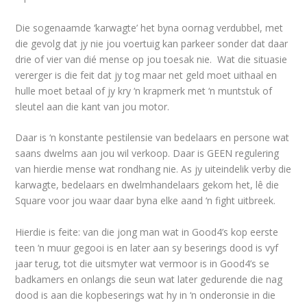
Die sogenaamde ‘karwagte’ het byna oornag verdubbel, met
die gevolg dat jy nie jou voertuig kan parkeer sonder dat daar
drie of vier van dié mense op jou toesak nie. Wat die situasie
vererger is die feit dat jy tog maar net geld moet uithaal en
hulle moet betaal of jy kry ‘n krapmerk met ‘n muntstuk of
sleutel aan die kant van jou motor.
Daar is ‘n konstante pestilensie van bedelaars en persone wat
saans dwelms aan jou wil verkoop. Daar is GEEN regulering
van hierdie mense wat rondhang nie. As jy uiteindelik verby die
karwagte, bedelaars en dwelmhandelaars gekom het, lê die
Square voor jou waar daar byna elke aand ‘n fight uitbreek.
Hierdie is feite: van die jong man wat in Good4’s kop eerste
teen ‘n muur gegooi is en later aan sy beserings dood is vyf
jaar terug, tot die uitsmyter wat vermoor is in Good4’s se
badkamers en onlangs die seun wat later gedurende die nag
dood is aan die kopbeserings wat hy in ‘n onderonsie in die