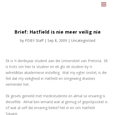
Brief: Hatfield is nie meer veilig nie
by
PDBY Staff
|
Sep 8, 2009
|
Uncategorized
Ek is ‘n derdejaar student aan die Universitiet van Pretoria. Ek
is trots om hier te studeer en ek glo ek studeer by ‘n
wêreldklas akademiese instelling. Wat my egter onstel, is die
feit dat my veiligheid in Hatfield en omgewing drasties
verminder het.
Ek gesels gereeld met medestudente en almal se ervaring is
dieselfde. Almal ken iemand wat al gemug of gepickpocket is
of wat al self die ervaring beleef het in en om Hatfield
Square.